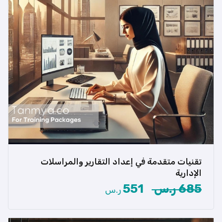
تقنيات متقدمة في إعداد التقارير والمراسلات
هل تطمح لإتقان فن إعداد التقارير وتحسين المراسلات
الإدارية؟ حقيبتنا التدريبية […]
الإدارية
685 ر.س
551
ر.س
عرض المزيد