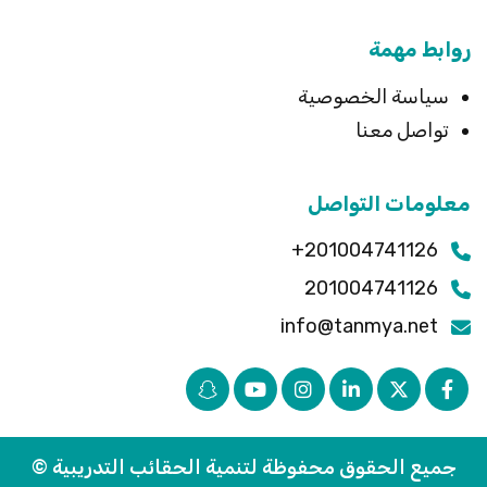
روابط مهمة
سياسة الخصوصية
تواصل معنا
معلومات التواصل
201004741126+
201004741126
info@tanmya.net
جميع الحقوق محفوظة لتنمية الحقائب التدريبية ©