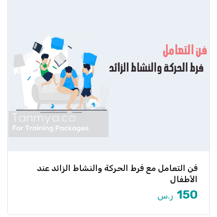
فن التعامل مع فرط الحركة والنشاط الزائد عند
هل يعاني طفلك من صعوبة في التركيز أو فرط الحركة
الزائد؟ […]
الأطفال
150
ر.س
عرض المزيد