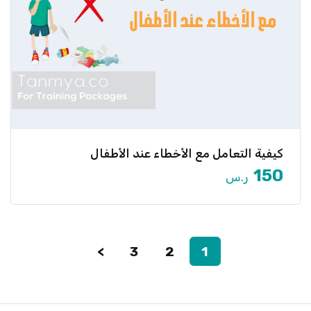
كيفية التعامل مع الأخطاء عند الأطفال
هل تجد صعوبة في التعامل مع أخطاء طفلك دون أن تؤثر
[…]
150
ر.س
عرض المزيد
>
3
2
1