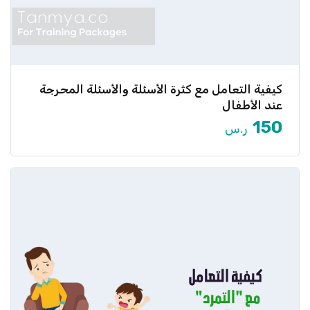
كيفية التعامل مع كثرة الأسئلة والأسئلة المحرجة
هل تجد نفسك محاصرًا بأسئلة طفلك التي لا تنتهي؟ هل
تتعرض […]
عند الأطفال
150
ر.س
عرض المزيد