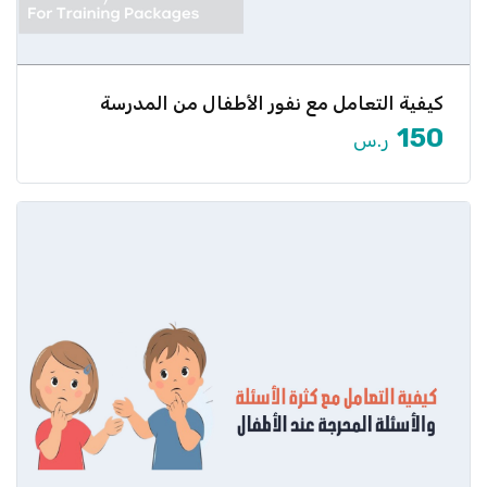
كيفية التعامل مع نفور الأطفال من المدرسة
هل يرفض طفلك الذهاب إلى المدرسة؟ هل تلاحظ
تراجعه في الأداء […]
150
ر.س
عرض المزيد