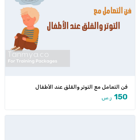
فن التعامل مع التوتر والقلق عند الأطفال
هل لاحظت أن طفلك يعاني من القلق أو يظهر عليه التوتر
[…]
150
ر.س
عرض المزيد