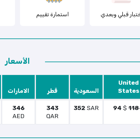
تبار قبلي وبعدي
استمارة تقييم
الأسعار
United
States
السعودية
قطر
الامارات
346
343
352
SAR
94
$
118
AED
QAR