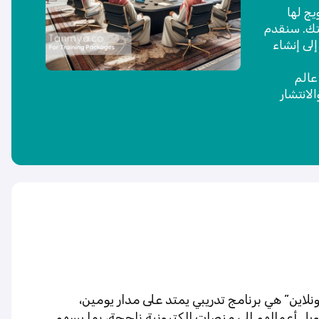
ج لها
 مدونتك. سنقدم
إلى إنشاء
عالم
لانتشار
لاين” هي برنامج تدريبي يمتد على مدار يومين،
ويل أعمالهم إلى منصات إلكترونية ناجحة، بما يسهم