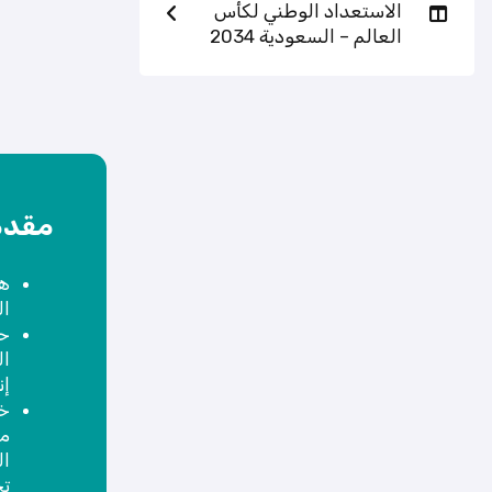
الاستعداد الوطني لكأس
العالم – السعودية 2034
مقدم
هل
ال
حق
ال
إن
خل
من
ال
تح