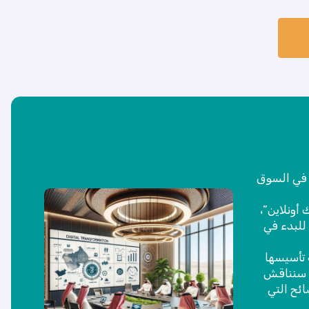
 في السوق
أونلاين”،
للبدء في
 تأسيسها
. سنناقش
ائح التي