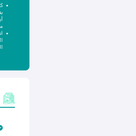
كم
م
ان
ال
ال