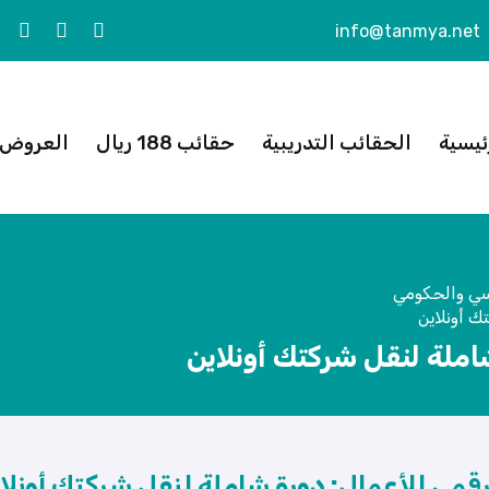
info@tanmya.net
ئيسية
الحقائب التدريبية
حقائب 188 ريال
العروض ا
سي والحكومي
ك أونلاين
املة لنقل شركتك أونلاين
رقمي للأعمال: دورة شاملة لنقل شركتك أونلا