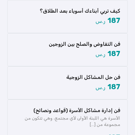
عرض المزيد
كيف تربي أبناءك أسوياء بعد الطلاق؟
187
ر.س
الطلاق ليس مجرد تغيير في الوضع القانوني للزواج بل
هو تحول […]
فن التفاوض والصلح بين الزوجين
عرض المزيد
187
ر.س
المفاوضات تعد فنًا وعلمًا يتطلب معرفة شاملة
ومهارات متقنة في التواصل […]
فن حل المشاكل الزوجية
عرض المزيد
187
ر.س
المشكلات الزوجية تعد من أكثر القضايا تعقيدًا
وحساسية في العلاقات الإنسانية، […]
فن إدارة مشاكل الأسرة (قواعد ونصائح)
عرض المزيد
الأسرة هي اللبنة الأولى لأي مجتمع، وهي تتكون من
مجموعة من […]