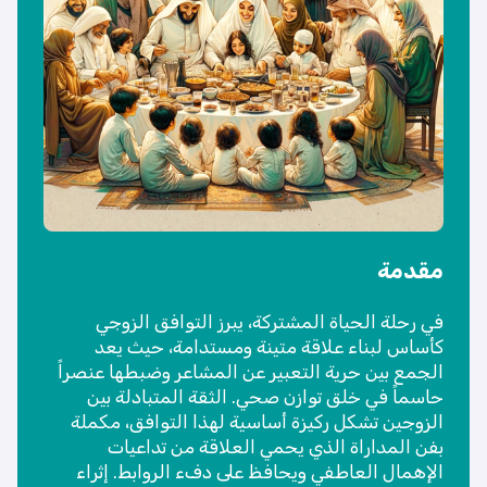
مقدمة
في رحلة الحياة المشتركة، يبرز التوافق الزوجي
كأساس لبناء علاقة متينة ومستدامة، حيث يعد
الجمع بين حرية التعبير عن المشاعر وضبطها عنصراً
حاسماً في خلق توازن صحي. الثقة المتبادلة بين
الزوجين تشكل ركيزة أساسية لهذا التوافق، مكملة
بفن المداراة الذي يحمي العلاقة من تداعيات
الإهمال العاطفي ويحافظ على دفء الروابط. إثراء