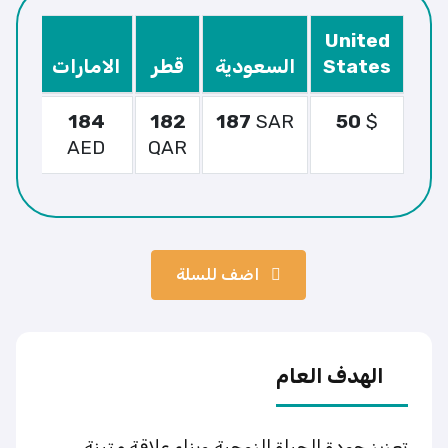
United
States
السعودية
قطر
الامارات
الك
5
184
182
187
SAR
50
$
WT
AED
QAR
اضف للسلة
الهدف العام
تعزيز جودة الحياة الزوجية وبناء علاقة متينة