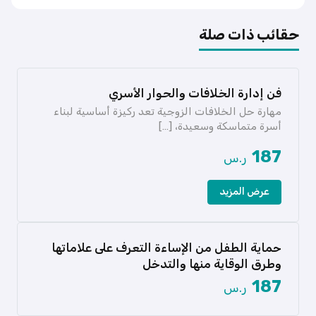
حقائب ذات صلة
فن إدارة الخلافات والحوار الأسري
مهارة حل الخلافات الزوجية تعد ركيزة أساسية لبناء
أسرة متماسكة وسعيدة، […]
187
ر.س
عرض المزيد
حماية الطفل من الإساءة التعرف على علاماتها
وطرق الوقاية منها والتدخل
تعتبر مسألة إساءة معاملة الأطفال من أكثر القضايا
187
ر.س
إلحاحاً وتعقيداً في […]