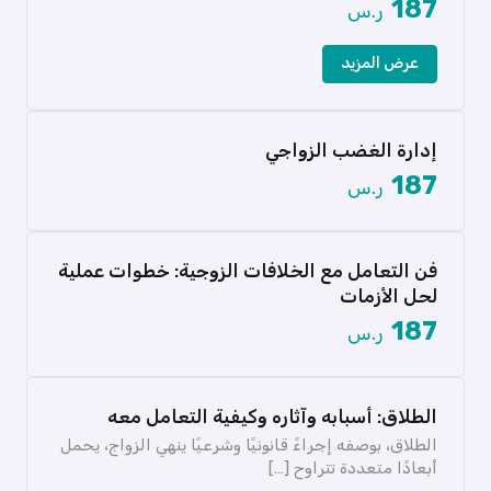
187
ر.س
عرض المزيد
إدارة الغضب الزواجي
187
ر.س
الغضب يُعد من المشاعر الإنسانية الأساسية التي
تمتلك جوانب متعددة وآثار […]
فن التعامل مع الخلافات الزوجية: خطوات عملية
عرض المزيد
لحل الأزمات
الزواج في الإسلام يعد من العلاقات المقدسة التي
187
ر.س
تستند إلى أسس […]
عرض المزيد
الطلاق: أسبابه وآثاره وكيفية التعامل معه
الطلاق، بوصفه إجراءً قانونيًا وشرعيًا ينهي الزواج، يحمل
أبعادًا متعددة تتراوح […]