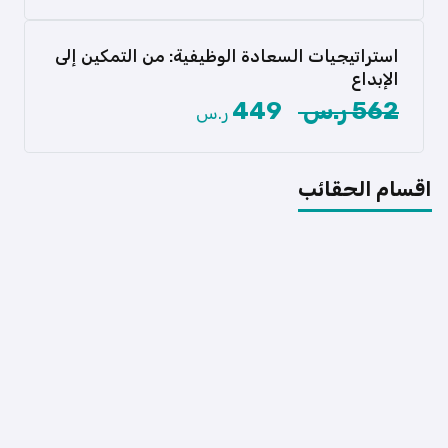
عرض المزيد
استراتيجيات السعادة الوظيفية: من التمكين إلى
الإبداع
هل تساءلت يومًا عن السر وراء الأداء المتميز
562 ر.س
449
ر.س
والسعادة في بيئة […]
عرض المزيد
اقسام الحقائب