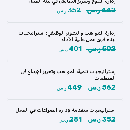
إدارة التنوع وتعزيز التعايش في بيئة العمل
442 ر.س
352
ر.س
هل تريد تعزيز بيئة عمل تحتفل بالتنوع وتدعم
التعايش؟ انضم إلى […]
إدارة المواهب والتطوير الوظيفي: استراتيجيات
عرض المزيد
لبناء فرق عمل عالية الأداء
هل تساءلت يومًا كيف يمكن للمنظمات الحديثة
502 ر.س
401
ر.س
تحقيق أقصى استفادة من […]
عرض المزيد
إستراتيجيات تنمية المواهب وتعزيز الإبداع في
المنظمات
هل أنت مستعد لإطلاق العنان للمواهب وتعزيز
562 ر.س
449
ر.س
الإبداع داخل منظمتك؟ انضم […]
عرض المزيد
استراتيجيات متقدمة لإدارة الصراعات في العمل
352 ر.س
281
ر.س
“هل ترغب في تحويل الصراعات إلى فرص للنمو