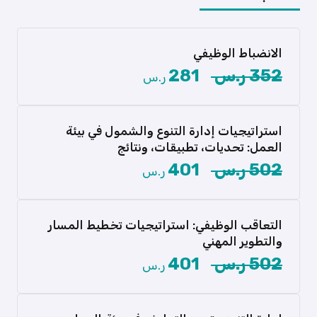
الانضباط الوظيفي
352 ر.س
281
ر.س
هل تساءلتم يومًا عن الدور الحاسم الذي يلعبه
الانضباط الوظيفي في […]
استراتيجيات إدارة التنوع والشمول في بيئة
عرض المزيد
العمل: تحديات، تطبيقات، ونتائج
هل أنت جاهز لقيادة التغيير والتميز في بيئة العمل
502 ر.س
401
ر.س
المتنوعة؟ تقدم […]
عرض المزيد
التعاقب الوظيفي: استراتيجيات تخطيط المسار
والتطوير المهني
هل هل تسعى لتعزيز الاستدامة الوظيفية في
502 ر.س
401
ر.س
منظمتك وتأمين تواصل الأداء […]
عرض المزيد