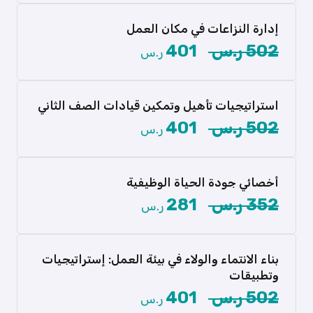
والتطور داخل مؤسستك؟ […]
إدارة النزاعات في مكان العمل
عرض المزيد
502 ر.س
401
ر.س
هل تواجه تحديات في إدارة النزاعات داخل بيئة
عملك؟ تقدم لك […]
استراتيجيات تأهيل وتمكين قيادات الصف الثاني
عرض المزيد
502 ر.س
401
ر.س
“هل ترغب في صقل قدراتك القيادية ورفع كفاءة
قيادات الصف الثاني […]
أخصائي جودة الحياة الوظيفية
عرض المزيد
352 ر.س
281
ر.س
هل تسعى لتحسين بيئة العمل وتعزيز سعادة
الموظفين؟ تقدم لك حقيبتنا […]
بناء الانتماء والولاء في بيئة العمل: إستراتيجيات
عرض المزيد
وتطبيقات
هل تساءلت يومًا عن السر وراء تحقيق بيئة عمل مليئة
502 ر.س
401
ر.س
بالانتماء […]