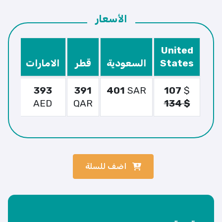
الأسعار
United
States
السعودية
قطر
الامارات
الك
3
393
391
401
SAR
107
$
WT
AED
QAR
134 $
اضف للسلة