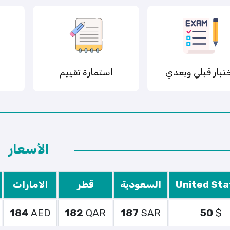
تبار قبلي وبعدي
استمارة تقييم
الأسعار
United Sta
السعودية
قطر
الامارات
184
AED
182
QAR
187
SAR
50
$