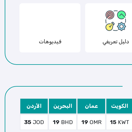
دليل تعريفي
فيديوهات
الكويت
عمان
البحرين
الأردن
35
JOD
19
BHD
19
OMR
15
KWT