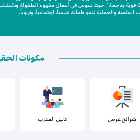
قوية وناجحة”، حيث نغوص في أعماق مفهوم الطفولة ونكتشف س
 العلمية والعملية لنمو طفلك نفسياً، اجتماعياً، وتربوياً.
مكونات الحقي
شرائح عرض
دليل المدرب