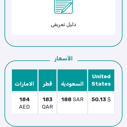
دليل تعريفى
الأسعار
United
States
السعودية
قطر
الامارات
الك
5
184
183
188
SAR
50.13
$
WT
AED
QAR